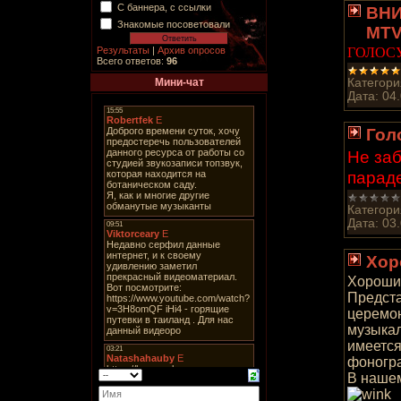
С баннера, с ссылки
ВНИ
Знакомые посоветовали
MTV!
Результаты
|
Архив опросов
ГОЛОСУ
Всего ответов:
96
Мини-чат
Категори
Дата:
04
Гол
Не заб
парад
Категори
Дата:
03
Хор
Хорошие
Предста
церемон
музыкал
имеется
фоногра
В нашем