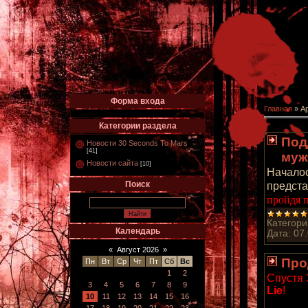
Форма входа
Главная
»
А
Категории раздела
Под
Новости 30 Seconds To Mars
[41]
муж
Новости сайта
[10]
Началос
Поиск
предста
пройдя 
Категори
Календарь
Дата:
07
«
Август 2026
»
Про
Пн
Вт
Ср
Чт
Пт
Сб
Вс
1
2
Спустя 
3
4
5
6
7
8
9
Lie
!
10
11
12
13
14
15
16