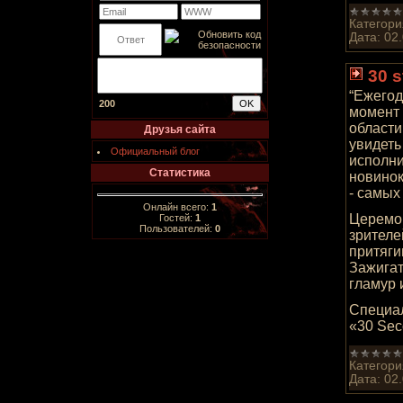
Категори
Дата:
02
30 
“Ежегод
200
момент
области
Друзья сайта
увидеть
Официальный блог
исполни
Статистика
новинок
- самых
Онлайн всего:
1
Церемон
Гостей:
1
Пользователей:
0
зрителе
притяги
Зажигат
гламур 
Специал
«30 Sec
Категори
Дата:
02