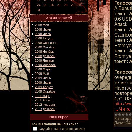
17
18
19
20
21
22
23
Голосо
24
25
26
27
28
29
30
A Beautif
31
текст :
A
Архив записей
0,6 USD
Attack :
2008 Май
текст :
A
2008 Июнь
2008 Июль
Capricor
2008 Август
текст :
A
2008 Сентябрь
From yes
2008 Октябрь
текст :
A
2008 Ноябрь
From yes
2008 Декабрь
2009 Январь
текст :
A
2009 Февраль
2009 Март
Голосо
2009 Май
очереди
2009 Июнь
те же с
2009 Июль
2009 Август
На отве
2009 Октябрь
повторн
2011 Март
4,75 US
2011 Август
http://w
2012 Февраль
...
Читат
2013 Декабрь
Наш опрос
Категори
Дата:
04
Как вы попали на наш сайт?
Случайно нашел в поисковике