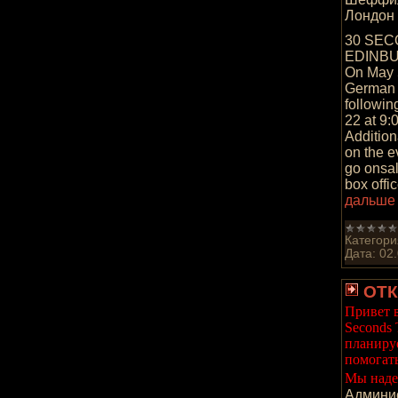
Лондон 
30 SEC
EDINB
On May 5,
German 
followin
22 at 9
Addition
on the e
go onsal
box offi
дальше
Категори
Дата:
02
ОТК
Привет 
Seconds 
планируе
помогать
Мы надее
Админис