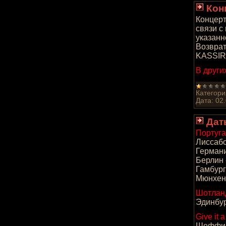
Кон
Концерт
связи с
указанн
Возврат
KASSIR.
В други
Категори
Дата:
02
Дат
Португа
Лиссабо
Германи
Берлин 
Гамбург
Мюнхен 
Шотлан
Эдинбур
Give it 
Шеффилд