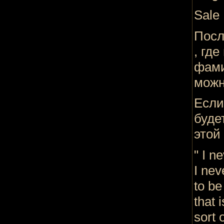
Sale 
Посл
, гд
фами
можн
Если
буде
этой
" I n
I nev
to be
that 
sort 