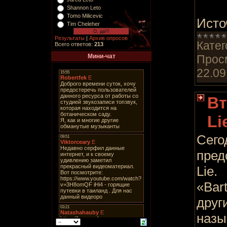
Shannon Leto
Tomo Milicevic
Исто
Tim Cheleher
Результаты
|
Архив опросов
Катег
Всего ответов:
213
Мини-чат
Прос
22.09
Вт
Li
Сего
пред
Lie.
«Bar
друг
назы