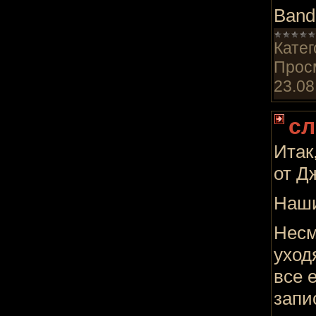
Band
Катег
Прос
23.08
сл
Итак
от Д
Наши
Несм
уход
все 
запи