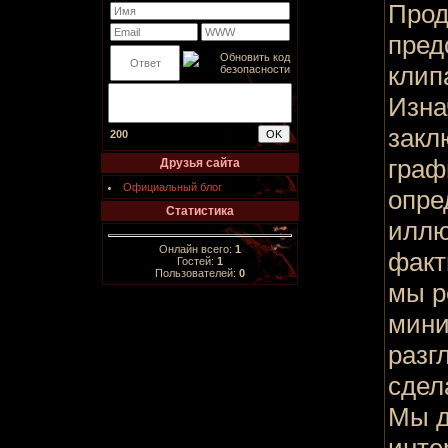
Прод
пред
клипа
Изна
закл
200
граф
Друзья сайта
Официальный блог
опре
Статистика
иллю
Онлайн всего:
1
факт
Гостей:
1
Пользователей:
0
мы р
мини
разг
сдел
Мы д