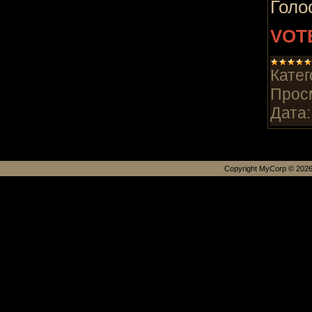
Голо
VOT
Катег
Прос
Дата:
Copyright MyCorp © 202