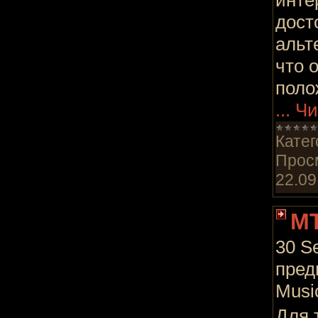
инте
дост
альт
что 
поло
...
Чи
Катег
Прос
22.09
MT
30 S
пред
Musi
Для 