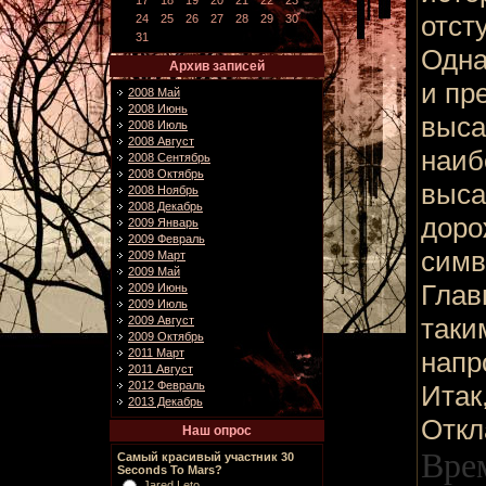
17
18
19
20
21
22
23
отст
24
25
26
27
28
29
30
31
Одна
Архив записей
и пр
2008 Май
2008 Июнь
выса
2008 Июль
2008 Август
наиб
2008 Сентябрь
2008 Октябрь
выса
2008 Ноябрь
2008 Декабрь
доро
2009 Январь
2009 Февраль
симв
2009 Март
2009 Май
Глав
2009 Июнь
2009 Июль
таки
2009 Август
2009 Октябрь
2011 Март
напр
2011 Август
2012 Февраль
Итак
2013 Декабрь
Откл
Наш опрос
Вре
Самый красивый участник 30
Seconds To Mars?
Jared Leto